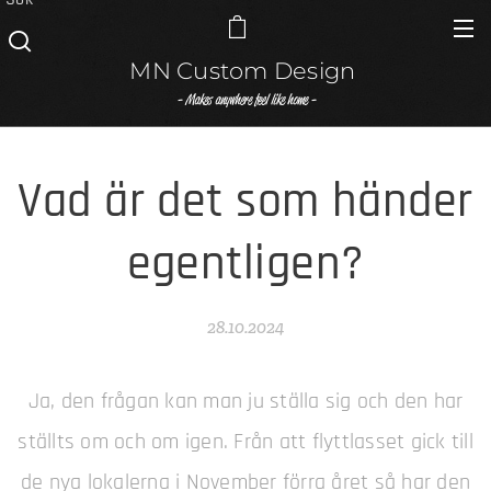
MN Custom Design
- Makes anywhere feel like home -
Vad är det som händer
egentligen?
28.10.2024
Ja, den frågan kan man ju ställa sig och den har
ställts om och om igen. Från att flyttlasset gick till
de nya lokalerna i November förra året så har den