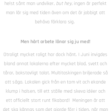
helst sånt man undviker,
but hey,
ingen är perfekt
man lär sig med tiden även om det är jobbigt att
behöva förklara sig.
Men hårt arbete lönar sig ju med!
Otroligt mycket roligt har dock hänt. I Juni invigdes
bland annat lokalerna efter mycket blod, svett och
tårar, bokstavligt talat. Multitaskingen briljerade så
att säga. Lokalen gick från en tom vit och ekande
klump i halsen, till ett ställe med skeva idéer och
ett officiellt stort runt fikabord! Meningen är att
det ska kännas som det gjorde förr i tiden, när man