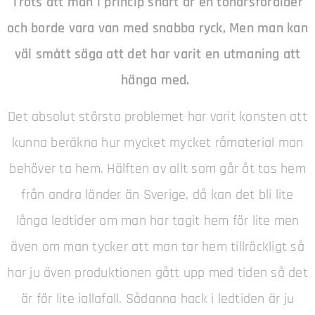
Trots att man i princip snart är en tonårsförälder
och borde vara van med snabba ryck, Men man kan
väl smått säga att det har varit en utmaning att
hänga med.
Det absolut största problemet har varit konsten att
kunna beräkna hur mycket mycket råmaterial man
behöver ta hem. Hälften av allt som går åt tas hem
från andra länder än Sverige, då kan det bli lite
långa ledtider om man har tagit hem för lite men
även om man tycker att man tar hem tillräckligt så
har ju även produktionen gått upp med tiden så det
är för lite iallafall. Sådanna hack i ledtiden är ju