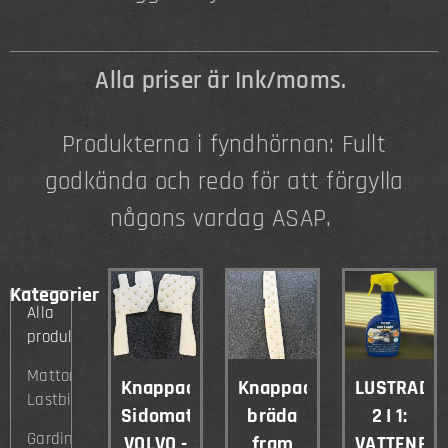
Alla priser är Ink/moms.
Produkterna i fyndhörnan: Fullt
godkända och redo för att förgylla
någons vardag ASAP.
Kategorier
Alla
produkter
Mattor
Knappade
Knappad
LUSTRADR
Lastbil
Sidomattor
bräda
2 I 1:
Gardiner
VOLVO -
fram
VATTENFRI