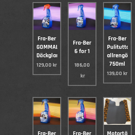
Fra-Ber
Fra-Ber
Fra-Ber
GOMMALUX
Pulitutto
6 for 1
Däckglans
allrengöri
750ml
129,00
kr
186,00
139,00
kr
kr
Fra-Ber
Fra-Ber
Motortäck