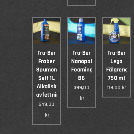
Fra-Ber
Fra-Ber
Fra-Ber
Fraber
Nanopolish
Lega
Spumone
Foaming
Fälgrengör
Self 1L
B6
750 ml
Alkalisk
399,00
119,00
kr
avfettning
kr
649,00
kr