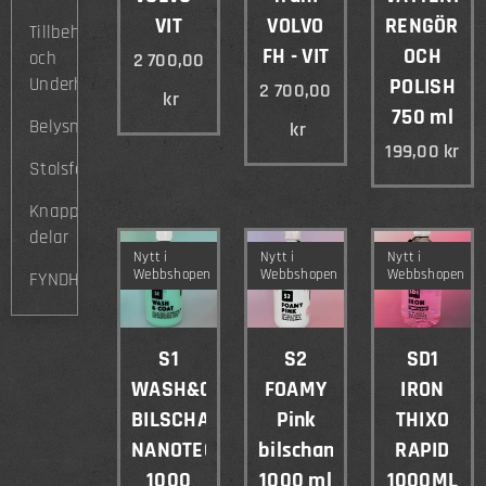
VIT
VOLVO
RENGÖRIN
Tillbehör
FH - VIT
OCH
och
2 700,00
Underhåll
POLISH
2 700,00
kr
750 ml
Belysning
kr
199,00
kr
Stolsfästen
Knappade
delar
Nytt i
Nytt i
Nytt i
Webbshopen
Webbshopen
Webbshopen
FYNDHÖRNA
S1
S2
SD1
WASH&COAT
FOAMY
IRON
BILSCHAMPO
Pink
THIXO
NANOTECH
bilschampo
RAPID
1000
1000 ml
1000ML