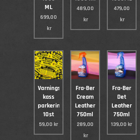
ML
489,00
479,00
699,00
kr
kr
kr
Varningsskort
Fra-Ber
Fra-Ber
kass
Cream
Det
parkering
Leather
Leather
10st
750ml
750ml
59,00
kr
289,00
139,00
kr
kr