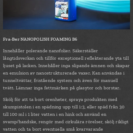
Fra-Ber
NANOPOLISH FOAMING B6
Innehåller polerande nanofolier. Säkerställer
långtidsverkan och tillför exceptionell reflekterande yta till
ljuset på lacken. Innehåller inga slipande ämnen och skapar
en emulsion av nanostrukturerade vaxer. Kan användas i
tunneltvättar, fristående system och även för manuell
tvätt. Lämnar inga fettmärken på glasytor och borstar.
Skölj för att ta bort orenheter, spraya produkten med
skumpistolen i en spädning upp till 1:3, eller späd från 30
till 100 ml i 1 liter vatten i en hink och använd en
svamp/handske, rengör med cirkulära rörelser, skölj rikligt
vatten och ta bort eventuella små kvarvarande