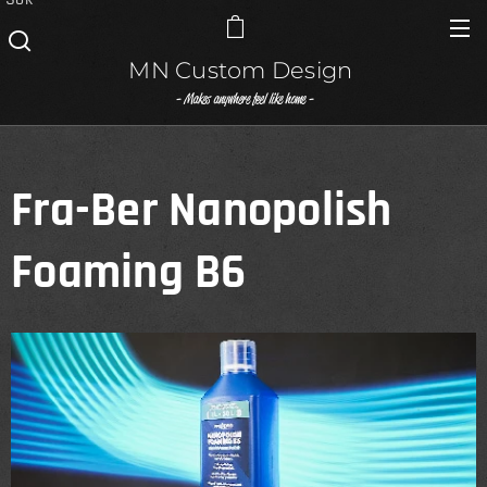
MN Custom Design
- Makes anywhere feel like home -
Fra-Ber Nanopolish
Foaming B6