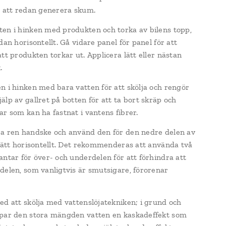
r att redan generera skum.
en i hinken med produkten och torka av bilens topp,
dan horisontellt. Gå vidare panel för panel för att
att produkten torkar ut. Applicera lätt eller nästan
.
n i hinken med bara vatten för att skölja och rengör
älp av gallret på botten för att ta bort skräp och
ar som kan ha fastnat i vantens fibrer.
a ren handske och använd den för den nedre delen av
tsätt horisontellt. Det rekommenderas att använda två
antar för över- och underdelen för att förhindra att
delen, som vanligtvis är smutsigare, förorenar
ed att skölja med vattenslöjatekniken; i grund och
par den stora mängden vatten en kaskadeffekt som