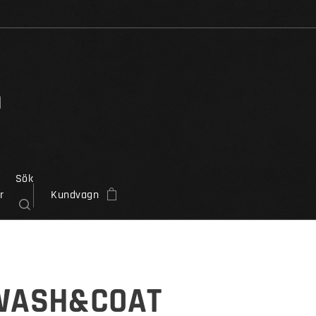
n
Sök
r
Kundvagn
WASH&COAT