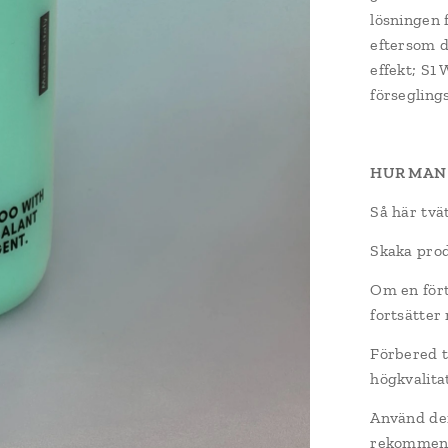
lösningen 
eftersom d
effekt; S1
förseglings
HUR MAN
Så här tvä
Skaka prod
Om en fört
fortsätter
Förbered t
högkvalita
Använd den
rekommende