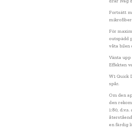
drar iväg 
Fortsätt m
mikrofiber
För maxima
outspädd p
våta bilen 
Vänta upp t
Effekten v
W1 Quick D
spår.
Om den ap
den rekomm
1:80, d.v.s
återståend
en färdig l