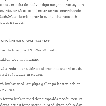
för att minska de nödvändiga stegen i tvättcykeln
et tvättar, tätar och lämnar en vattenavvisande
 Wash&Coat kombinerar faktiskt schampot och
stegen till ett.
 ANVÄNDER S1 WASH&COAT
ttar du bilen med S1 Wash&Coat:
ukten före användning.
vätt redan har utförts rekommenderar vi att du
 med två hinkar-metoden.
vå hinkar med lämpliga galler på botten och en
tiv vante.
 första hinken med den utspädda produkten. Vi
rar att du först sätter in produkten och sedan