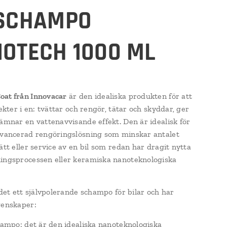
LSCHAMPO
OTECH 1000 ML
at från Innovacar
är den idealiska produkten för att
fekter i en: tvättar och rengör, tätar och skyddar, ger
lämnar en vattenavvisande effekt. Den är idealisk för
avancerad rengöringslösning som minskar antalet
ätt eller service av en bil som redan har dragit nytta
ingsprocessen eller keramiska nanoteknologiska
 det ett självpolerande schampo för bilar och har
genskaper:
champo: det är den idealiska nanoteknologiska