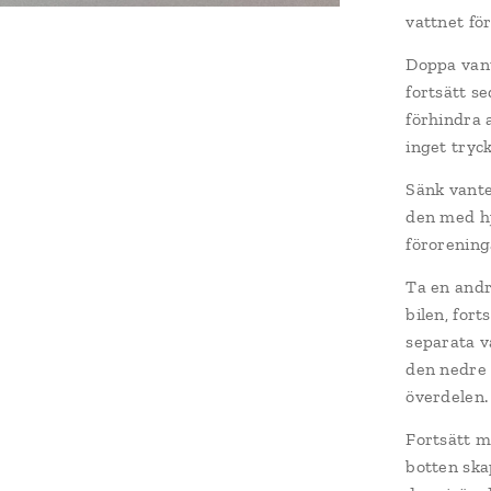
vattnet fö
Doppa vant
fortsätt se
förhindra 
inget tryck
Sänk vante
den med hj
förorening
Ta en andr
bilen, for
separata v
den nedre 
överdelen.
Fortsätt m
botten ska