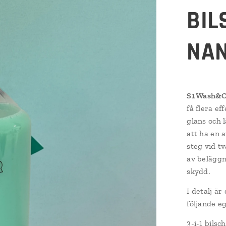
BI
NAN
S1 Wash&Co
få flera ef
glans och 
att ha en 
steg vid tv
av beläggn
skydd.
I detalj är
följande e
3-i-1 bils