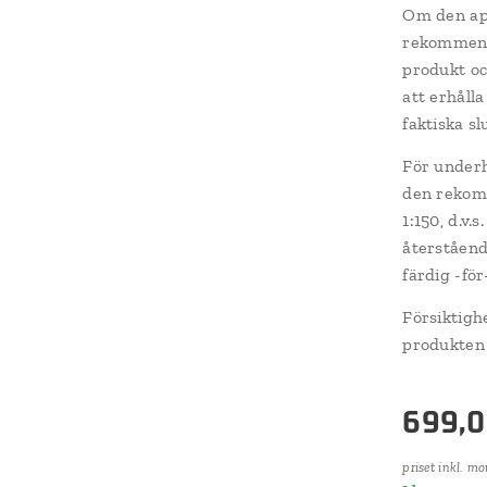
Om den app
rekommende
produkt oc
att erhåll
faktiska sl
För underh
den rekomm
1:150, d.v.
återståend
färdig -för
Försiktigh
produkten t
699,
priset inkl. m