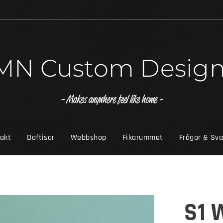
MN Custom Desig
- Makes anywhere feel like home -
akt
Doftisar
Webbshop
Fikarummet
Frågor & Sva
S1 