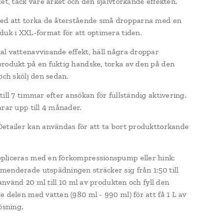
det, tack vare arket och den självtorkande effekten.
ed att torka de återstående små dropparna med en
duk i XXL-format för att optimera tiden.
l vattenavvisande effekt, häll några droppar
rodukt på en fuktig handske, torka av den på den
och skölj den sedan.
ill 7 timmar efter ansökan för fullständig aktivering.
arar upp till 4 månader.
etailer kan användas för att ta bort produkttorkande
pliceras med en förkompressionspump eller hink:
enderade utspädningen sträcker sig från 1:50 till
. använd 20 ml till 10 ml av produkten och fyll den
e delen med vatten (980 ml - 990 ml) för att få 1 L av
ösning.