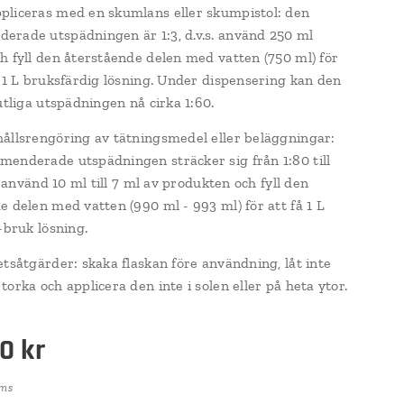
liceras med en skumlans eller skumpistol: den
rade utspädningen är 1:3, d.v.s. använd 250 ml
h fyll den återstående delen med vatten (750 ml) för
a 1 L bruksfärdig lösning. Under dispensering kan den
utliga utspädningen nå cirka 1:60.
ållsrengöring av tätningsmedel eller beläggningar:
enderade utspädningen sträcker sig från 1:80 till
s. använd 10 ml till 7 ml av produkten och fyll den
e delen med vatten (990 ml - 993 ml) för att få 1 L
-bruk lösning.
etsåtgärder: skaka flaskan före användning, låt inte
orka och applicera den inte i solen eller på heta ytor.
00
kr
oms